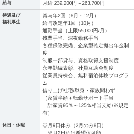
給与
月給 239,200円～263,700円
待遇及び
賞与年2回（6月・12月）
福利厚生
給与改定年1回（10月）
通勤手当（上限55,000円/月）
残業手当、深夜勤務手当
各種保険完備、企業型確定拠出年金制
度
制服一部貸与、資格取得支援制度
永年勤続表彰、社員互助会制度
従業員持株会、無料宿泊体験プログラ
ム
借り上げ社宅/単身・家族問わず
（家賃半額＋転勤サポート手当
計家賃95％～125％相当支給/※規定
有）
休日・休暇
◎月9日休み（2月のみ8日）
※月2日程は希望休可能