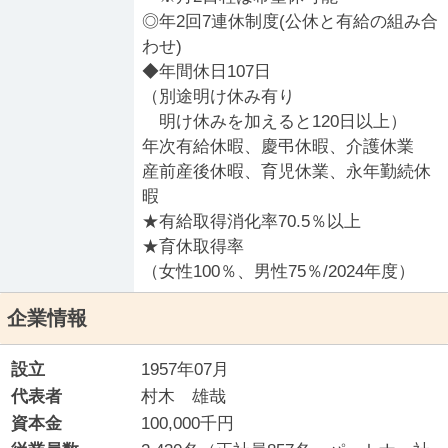
◎年2回7連休制度(公休と有給の組み合
わせ)
◆年間休日107日
（別途明け休み有り
明け休みを加えると120日以上）
年次有給休暇、慶弔休暇、介護休業
産前産後休暇、育児休業、永年勤続休
暇
★有給取得消化率70.5％以上
★育休取得率
（女性100％、男性75％/2024年度）
企業情報
設立
1957年07月
代表者
村木 雄哉
資本金
100,000千円