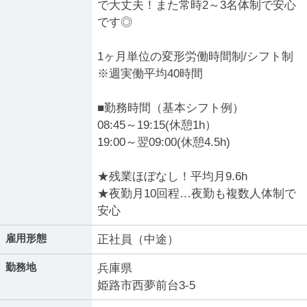
で大丈夫！また常時2～3名体制で安心
です◎
1ヶ月単位の変形労働時間制/シフト制
※週実働平均40時間
■勤務時間（基本シフト例）
08:45～19:15(休憩1h）
19:00～翌09:00(休憩4.5h)
★残業ほぼなし！平均月9.6h
★夜勤月10回程…夜勤も複数人体制で
安心
雇用形態
正社員（中途）
勤務地
兵庫県
姫路市西夢前台3-5