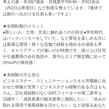
考えの基・年2回7連休・月残業平均9.6h・月9日休み
（内2日は希望日）など制度を整えています。7連休で
は旅行へ出かける社員も多いですよ♪
★全国転勤のメリット
●新しい人・土地・文化に触れあうのが好き●学生時代
はバックパッカーをしていた。など変化を楽しめる方に
は最適な環境！様々な店舗で経験を積める分成長も早
く、キャリアアップが速いのが特徴です。借り上げ社宅
や引越費用の会社負担や、賞与もエリア限定職に比べて
25%UPの厚待遇！
★未経験の方も安心
ビジネスマナー、コミュニケーションスキル等職級に合
わせた研修が充実！ビジネスホテル経験のある方はもち
ろん、正社員経験のない20代フリーターや第二新卒も
活躍中！「成長産業の観光業界に挑戦したい」「休みが
取れる環境で接客経験を活かしたい」など頑張るあなた