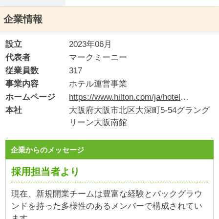
企業情報
設立
2023年06月
代表者
マークミーニー
従業員数
317
事業内容
ホテル運営事業
ホームページ
https://www.hilton.com/ja/hotels/osawawa-waldorf-astoria-osaka/?_gl=1*12f15r1*_gcl_au*MTE0ODMwODg3MS4xNzgyMTIyNzYw
本社
大阪府大阪市北区大深町5-54グラング
リーン大阪南館
企業からのメッセージ
採用担当者より
現在、新規開業チームは豊富な経験とバックグラウ
ンドを持った多様性のあるメンバーで構成されてい
ます。