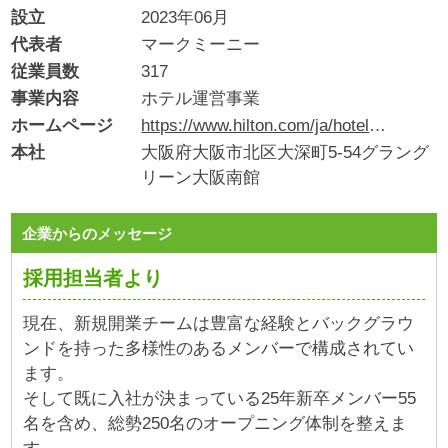
設立
2023年06月
代表者
マークミーニー
従業員数
317
事業内容
ホテル運営事業
ホームページ
https://www.hilton.com/ja/hotels/osawawa-waldorf-astoria-osaka/?_gl=1*12f15r1*_gcl_au*MTE0ODMwODg3MS4xNzgyMTIyNzYw
本社
大阪府大阪市北区大深町5-54グラング
リーン大阪南館
企業からのメッセージ
採用担当者より
現在、新規開業チームは豊富な経験とバックグラウ
ンドを持った多様性のあるメンバーで構成されてい
ます。
そして既に入社が決まっている25年新卒メンバー55
名を含め、総勢250名のオープニング体制を整えま