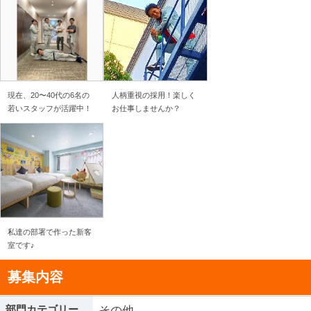
現在、20〜40代の6名の
人柄重視の採用！楽しく
若いスタッフが活躍中！
お仕事しませんか？
私達の部署で作った新客
室です♪
募集内容
部門カテゴリー
その他