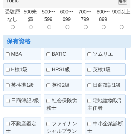
TOEIC
受験歴
500未
500〜
600〜
700〜
800〜
900以上
なし
満
599
699
799
899
保有資格
MBA
BATIC
ソムリエ
H検1級
HRS1級
英検1級
英検準1級
英検2級
日商簿記1級
日商簿記2級
社会保険労
宅地建物取引
務士
主任者
不動産鑑定
ファイナン
中小企業診断
士
シャルプラン
士