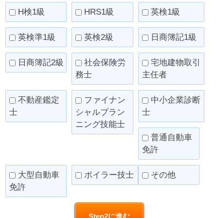
H検1級
HRS1級
英検1級
英検準1級
英検2級
日商簿記1級
日商簿記2級
社会保険労
宅地建物取引
務士
主任者
不動産鑑定
ファイナン
中小企業診断
士
シャルプラン
士
ニング技能士
普通自動車
免許
大型自動車
ボイラー技士
その他
免許