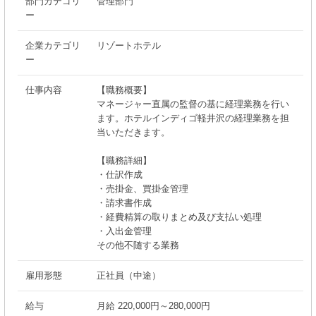
部門カテゴリ
管理部門
ー
企業カテゴリ
リゾートホテル
ー
仕事内容
【職務概要】
マネージャー直属の監督の基に経理業務を行い
ます。ホテルインディゴ軽井沢の経理業務を担
当いただきます。
【職務詳細】
・仕訳作成
・売掛金、買掛金管理
・請求書作成
・経費精算の取りまとめ及び支払い処理
・入出金管理
その他不随する業務
雇用形態
正社員（中途）
給与
月給 220,000円～280,000円